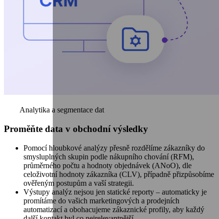
Analytika a segmentace dat
Proměňte data v obchodní výsledky
Pomocí hloubkové analýzy přesně rozdělíme zákazníky do
smysluplných skupin podle nákupního chování (RFM),
průměrného počtu a hodnoty objednávek (ANoO), dle
celoživotní hodnoty zákazníka (CLV), případně přizpůsobíme
ověřeným postupům a vaší strategii.
Výstupy analýz nejsou jen statické reporty – automaticky je
promítáme do vašich marketingových a prodejních
automatizací a obohacujeme zákaznické profily, aby každý
další kontakt byl co nejrelevantnější.