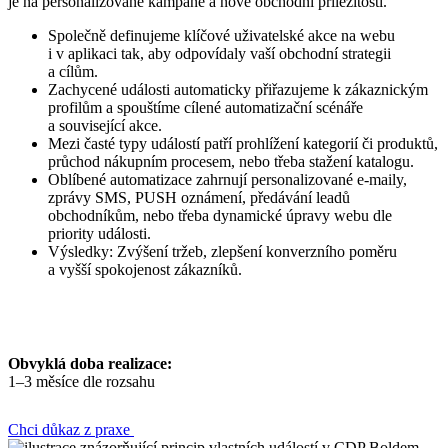
je na personalizované kampaně a nové obchodní příležitosti.
Společně definujeme klíčové uživatelské akce na webu
i v aplikaci tak, aby odpovídaly vaší obchodní strategii
a cílům.
Zachycené události automaticky přiřazujeme k zákaznickým
profilům a spouštíme cílené automatizační scénáře
a související akce.
Mezi časté typy událostí patří prohlížení kategorií či produktů,
průchod nákupním procesem, nebo třeba stažení katalogu.
Oblíbené automatizace zahrnují personalizované e-maily,
zprávy SMS, PUSH oznámení, předávání leadů
obchodníkům, nebo třeba dynamické úpravy webu dle
priority události.
Výsledky: Zvýšení tržeb, zlepšení konverzního poměru
a vyšší spokojenost zákazníků.
Obvyklá doba realizace:
1–3 měsíce dle rozsahu
Chci důkaz z praxe