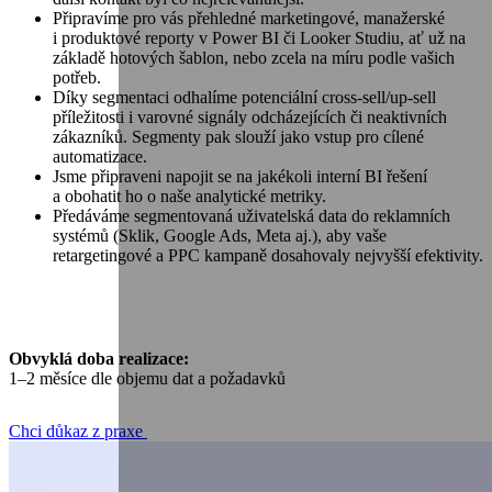
Připravíme pro vás přehledné marketingové, manažerské
i produktové reporty v Power BI či Looker Studiu, ať už na
základě hotových šablon, nebo zcela na míru podle vašich
potřeb.
Díky segmentaci odhalíme potenciální cross-sell/up-sell
příležitosti i varovné signály odcházejících či neaktivních
zákazníků. Segmenty pak slouží jako vstup pro cílené
automatizace.
Jsme připraveni napojit se na jakékoli interní BI řešení
a obohatit ho o naše analytické metriky.
Předáváme segmentovaná uživatelská data do reklamních
systémů (Sklik, Google Ads, Meta aj.), aby vaše
retargetingové a PPC kampaně dosahovaly nejvyšší efektivity.
Obvyklá doba realizace:
1–2 měsíce dle objemu dat a požadavků
Chci důkaz z praxe