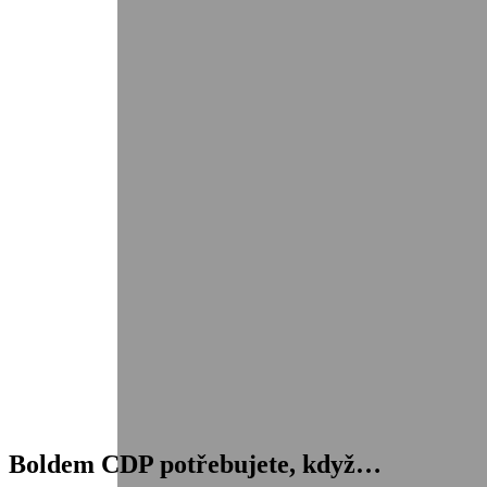
Boldem
CDP
potřebujete, když…