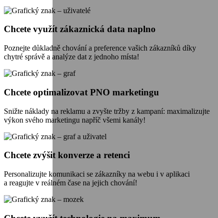
Chcete využít zákaznická data naplno
Poznejte důkladně chování a preference vašich zákazníků díky
chytré správě a analýze dat z jednoho místa!
Chcete optimalizovat PNO marketingu
Snižte náklady na reklamu a zvyšte tržby z kampaní: maximalizujte
výkon svého marketingu napříč všemi kanály!
Chcete zvýšit konverze a retenci
Personalizujte komunikaci se zákazníky na webu i v aplikaci
a reagujte v reálném čase na jejich chování!