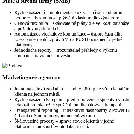
Malé a střední firmy (SMB)
Rychlé nasazení – implementace už za 1 měsíc s odbornou
podporou, bez nutnosti plýtvání vlastními lidskými zdroji.
Cenová flexibilita – škálovatelné plány dle velikosti databáze
a požadovaných funkcí.
Automatizace vícekálové komunikace – úspora času díky
rozesílání e-mailů, zpráv SMS a PUSH oznámení z jedné
platformy.
Jednoduché reporty – srozumitelné přehledy o výkonu
kampaní a návratnosti investic.
Marketingové agentury
Jednotná datová základna – snadný přístup ke všem kanálům
klienta na jednom místě.
Rychlé nasazení kampaní – předpřipravené segmenty i vlastní
události pro okamžité spuštění multikanálových kampaní.
Transparentní reporting – interaktivní dashboardy v Power BI
či Looker Studiu pro vyhodnocení výkonu.
Škálovatelné procesy – správa stovek klientů v jedné
platformě s možností white-label řešení.