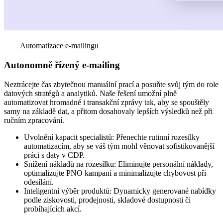
Automatizace e-mailingu
Autonomně řízený e-mailing
Neztrácejte čas zbytečnou manuální prací a posuňte svůj tým do role
datových stratégů a analytiků. Naše řešení umožní plně
automatizovat hromadné i transakční zprávy tak, aby se spouštěly
samy na základě dat, a přitom dosahovaly lepších výsledků než při
ručním zpracování.
Uvolnění kapacit specialistů: Přenechte rutinní rozesílky
automatizacím, aby se váš tým mohl věnovat sofistikovanější
práci s daty v
CDP
.
Snížení nákladů na rozesílku: Eliminujte personální náklady,
optimalizujte PNO kampaní a minimalizujte chybovost při
odesílání.
Inteligentní výběr produktů: Dynamicky generované nabídky
podle ziskovosti, prodejnosti, skladové dostupnosti či
probíhajících akcí.