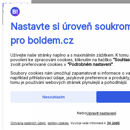
Přejít na obsah
Zavřít menu
V čem jsme jiní?
Nejste na to sami!
Pomáháme všem, kteří chtějí růst
Sdílíme skutečné know-how
Funkce platformy
Data jako základní stavební kámen
Sjednocení databází
Analytika a segmentace dat
Vlastní události
Automatizovaná transakční komunikace
Autonomně řízený e-mailing
Strategický marketing
Propojení se Shoptet Premium
Jak to vidí klienti
Případové studie
Reference
Znalostní báze