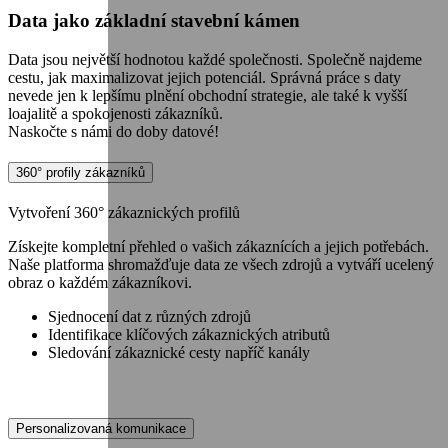
Data jako základní stavební kámen
Data jsou největší hodnotou každé společnosti. Společně najdeme
cestu, jak maximalizovat jejich potenciál. Správná práce s daty
nevede jen k lepšímu plnění obchodní strategie, ale také k vyšší
loajalitě a spokojenosti zákazníků.
Naskočte s námi do doby datové!
360° profily zákazníků
Vytvoření 360° zákaznických profilů
Získejte kompletní přehled o vašich zákaznících a jejich potřebách.
Naše platforma shromažďuje data ze všech zdrojů a vytváří ucelený
obraz o každém zákazníkovi.
Sjednocení dat z různých zdrojů
Identifikace klíčových zákaznických atributů
Sledování zákaznické cesty napříč kanály
Personalizovaná komunikace