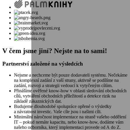
V čem jsme jiní? Nejste na to sami!
Partnerství založené na výsledcích
Nejsme a nechceme být pouze dodavateli systému. Nečekáme
na komplexní zadání z vaší strany, aktivně se podílíme na
zadání, rozvoji a strategii vedoucí k vytyčeným cílům.
Přinášíme ověřené know-how v oblasti sledování obchodních
cílů, vytváření obchodních příležitostí a detekce rizik na
základě zákaznických dat.
Budujeme dlouhodobé spolupráce opřené o výsledky
a návratnost investic. Vaše cíle jsou i našimi cíli.
Minimální náročnost implementace na straně vašeho oddělení
IT – pokud nemáte kapacitu, nebo know-how, dodáme vám
našeho odborníka, který implementaci provede od A do Z.