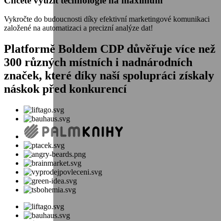
Chcete využít technologie na maximum
Vykročte do budoucnosti díky efektivní marketingové komunikaci
založené na automatizaci a precizní analýze dat!
Platformě Boldem
CDP
důvěřuje více než
300 různých místních i nadnárodních
značek, které díky naší spolupráci získaly
náskok před konkurencí