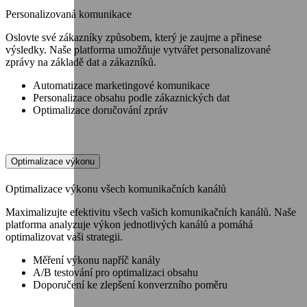
Personalizovaná komunikace
Oslovte své zákazníky způsobem, který je zaujme a přinese
výsledky. Naše platforma umožňuje vytvářet personalizované
zprávy na základě dat a zákazníků.
Automatizace marketingové komunikace
Personalizace obsahu podle zákaznických dat
Optimalizace doručování zpráv
Optimalizace výkonu
Optimalizace výkonu všech komunikačních kanálů
Maximalizujte efektivitu všech vašich komunikačních kanálů. Naše
platforma analyzuje výkon jednotlivých kanálů a pomáhá
optimalizovat vaši strategii.
Měření výkonu napříč kanály
A/B testování pro optimalizaci obsahu
Doporučení ke zlepšení konverzního poměru