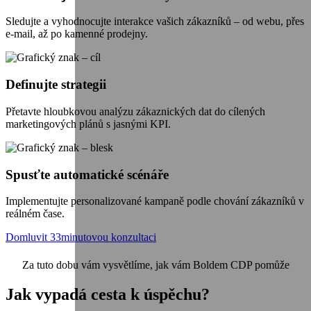
Sledujte a vyhodnocujte interakce vašich zákazníků – od webu, přes
e-mail, až po kamenné prodejny.
Definujte strategii
Přetavte hloubkovou analýzu zákaznických dat do cílených
marketingových plánů s jasnými KPI.
Spusťte automatické scénáře
Implementujte personalizované kampaně podle chování zákazníků v
reálném čase.
Domluvit 33minutovou konzultaci
Za tuto dobu vám vysvětlíme, jak vám Boldem
CDP
pomůže
Jak vypadá cesta k úspěchu?