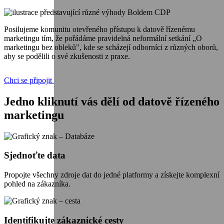
Posilujeme komunitu otevřeného přístupu k datově řízenému
marketingu tím, že pořádáme pravidelná neformální setkání „O
marketingu bez obleků", kde se scházejí odborníci z různých oborů,
aby se podělili o své zkušenosti z praxe.
Chci se připojit
Jedno kliknutí vás dělí od datově řízeného
marketingu
Sjednoťte data
Propojte všechny zdroje dat do jedné platformy a získejte komplexní
pohled na zákazníka.
Identifikujte zákaznické cesty