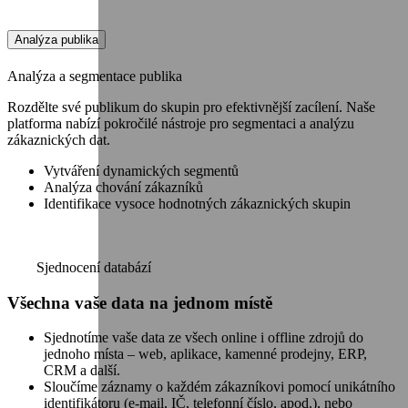
Analýza publika
Analýza a segmentace publika
Rozdělte své publikum do skupin pro efektivnější zacílení. Naše
platforma nabízí pokročilé nástroje pro segmentaci a analýzu
zákaznických dat.
Vytváření dynamických segmentů
Analýza chování zákazníků
Identifikace vysoce hodnotných zákaznických skupin
Sjednocení databází
Všechna vaše data na jednom místě
Sjednotíme vaše data ze všech online i offline zdrojů do
jednoho místa – web, aplikace, kamenné prodejny, ERP,
CRM a další.
Sloučíme záznamy o každém zákazníkovi pomocí unikátního
identifikátoru (e-mail, IČ, telefonní číslo, apod.), nebo