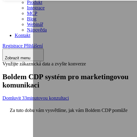
Produkt
Integrace
MCP
Blog
Webinář
Nápověda
Kontakt
Registrace
Přihlášení
Zobrazit menu
Využijte zákaznická data a zvyšte konverze
Boldem
CDP
systém pro marketingovou
komunikaci
Domluvit 33minutovou konzultaci
Za tuto dobu vám vysvětlíme, jak vám Boldem
CDP
pomůže