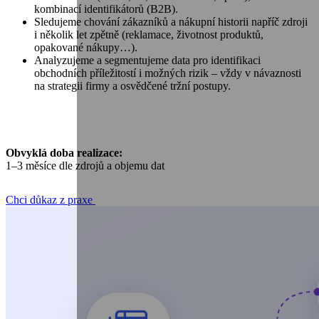
kombinací identifikátorů (B2B).
Sledujeme chování zákazníků a nákupní historii napříč zdroji
i několik let zpětně (reklamace, životnost produktů,
opakované nákupy…).
Analyzujeme a segmentujeme data pro identifikaci
obchodních příležitostí i možných rizik – vždy v návaznosti
na strategii firmy a osvědčené tržní postupy.
Obvyklá doba realizace:
1–3 měsíce dle zdrojů a objemu dat
Chci důkaz z praxe