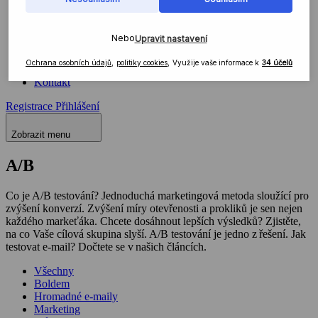
Produkt
Integrace
MCP
Blog
Webinář
Nápověda
Kontakt
Registrace
Přihlášení
Zobrazit menu
A/B
Co je A/B testování? Jednoduchá marketingová metoda sloužící pro
zvýšení konverzí. Zvýšení míry otevřenosti a prokliků je sen nejen
každého markeťáka. Chcete dosáhnout lepších výsledků? Zjistěte,
na co Vaše cílová skupina slyší. A/B testování je jedno z řešení. Jak
testovat e-mail? Dočtete se v našich článcích.
Všechny
Boldem
Hromadné e-maily
Marketing