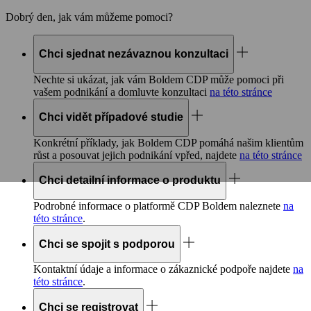
Dobrý den, jak vám můžeme pomoci?
Chci sjednat nezávaznou konzultaci
Nechte si ukázat, jak vám Boldem
CDP
může pomoci při
vašem podnikání a domluvte konzultaci
na této stránce
Chci vidět případové studie
Konkrétní příklady, jak Boldem
CDP
pomáhá našim klientům
růst a posouvat jejich podnikání vpřed, najdete
na této stránce
Chci detailní informace o produktu
Podrobné informace o platformě
CDP
Boldem naleznete
na
této stránce
.
Chci se spojit s podporou
Kontaktní údaje a informace o zákaznické podpoře najdete
na
této stránce
.
Chci se registrovat