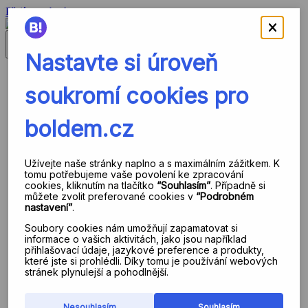
Přejít na obsah
Zavřít menu
V čem jsme jiní?
Nejste na to sami!
Pomáháme všem, kteří chtějí růst
Sdílíme skutečné know-how
Funkce platformy
Data jako základní stavební kámen
Sjednocení databází
Analytika a segmentace dat
Vlastní události
Automatizovaná transakční komunikace
Autonomně řízený e-mailing
Strategický marketing
Propojení se Shoptet Premium
Jak to vidí klienti
Případové studie
Reference
Znalostní báze