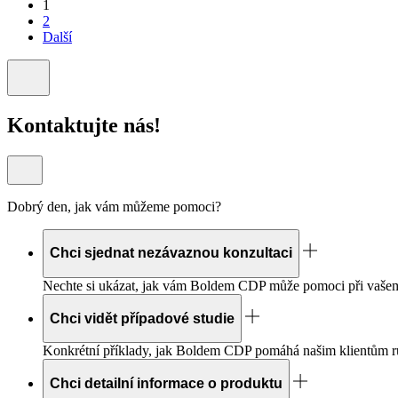
Stránkování
1
2
příspěvků
Další
Kontaktujte nás!
Dobrý den, jak vám můžeme pomoci?
Chci sjednat nezávaznou konzultaci
Nechte si ukázat, jak vám Boldem
CDP
může pomoci při vašem
Chci vidět případové studie
Konkrétní příklady, jak Boldem
CDP
pomáhá našim klientům růs
Chci detailní informace o produktu