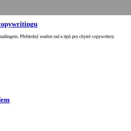
 copywritingu
mailingem. Přehledný souhrn rad a tipů pro chytré copywritery.
dem