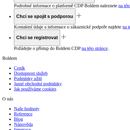
Podrobné informace o platformě
CDP
Boldem naleznete
na tét
Chci se spojit s podporou
Kontaktní údaje a informace o zákaznické podpoře najdete
na t
Chci se registrovat
Požádejte o přístup do Boldem
CDP
na této stránce
.
Boldem
Ceník
Dostupnost služeb
Podmínky užití
Jasné obchodní podmínky
Jak používáme cookies
O nás
Naše hodnoty
Reference
Blog
Nápověda
Integrace