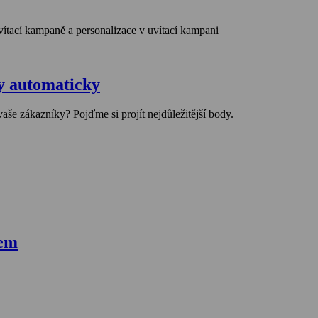
ky automaticky
še zákazníky? Pojďme si projít nejdůležitější body.
dem