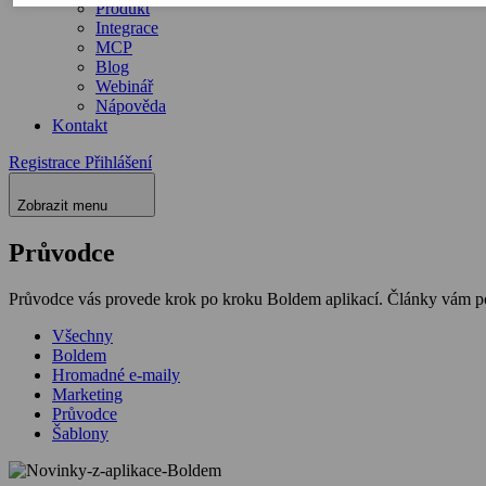
Produkt
Integrace
MCP
Blog
Webinář
Nápověda
Kontakt
Registrace
Přihlášení
Zobrazit menu
Průvodce
Průvodce vás provede krok po kroku Boldem aplikací. Články vám pom
Všechny
Boldem
Hromadné e-maily
Marketing
Průvodce
Šablony