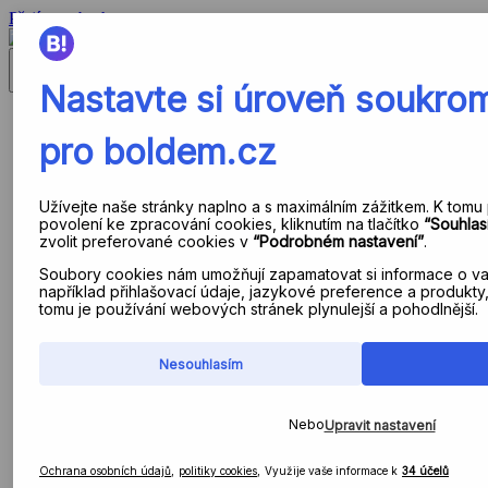
Přejít na obsah
Zavřít menu
V čem jsme jiní?
Nejste na to sami!
Pomáháme všem, kteří chtějí růst
Sdílíme skutečné know-how
Funkce platformy
Data jako základní stavební kámen
Sjednocení databází
Analytika a segmentace dat
Vlastní události
Automatizovaná transakční komunikace
Autonomně řízený e-mailing
Strategický marketing
Propojení se Shoptet Premium
Jak to vidí klienti
Případové studie
Reference
Znalostní báze