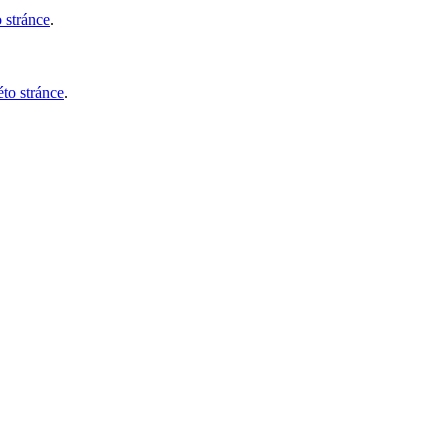
o stránce
.
éto stránce
.