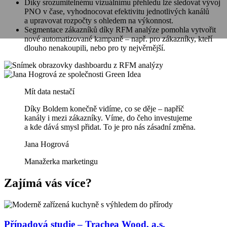
Díky srozumitelnému vizuálnímu přehledu lze sledovat vývoj
PNO v čase, vyhodnocovat efektivitu jednotlivých kanálů
a upravovat rozpočty s ohledem na výkonnost.
Segmentace zákazníků díky RFM analýze pomohla vytvořit
nové automatizované kampaně – např. pro zákazníky, kteří
dlouho nenakoupili, nebo pro ty nejvěrnější.
Mít data nestačí
Díky Boldem konečně vidíme, co se děje – napříč
kanály i mezi zákazníky. Víme, do čeho investujeme
a kde dává smysl přidat. To je pro nás zásadní změna.
Jana Hogrová
Manažerka marketingu
Zajímá vás více?
Případová studie – Trachea Wood, a.s.