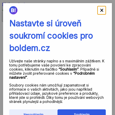
Přejít na obsah
Zavřít menu
V čem jsme jiní?
Nejste na to sami!
Pomáháme všem, kteří chtějí růst
Sdílíme skutečné know-how
Funkce platformy
Data jako základní stavební kámen
Sjednocení databází
Analytika a segmentace dat
Vlastní události
Automatizovaná transakční komunikace
Autonomně řízený e-mailing
Strategický marketing
Propojení se Shoptet Premium
Jak to vidí klienti
Případové studie
Reference
Znalostní báze