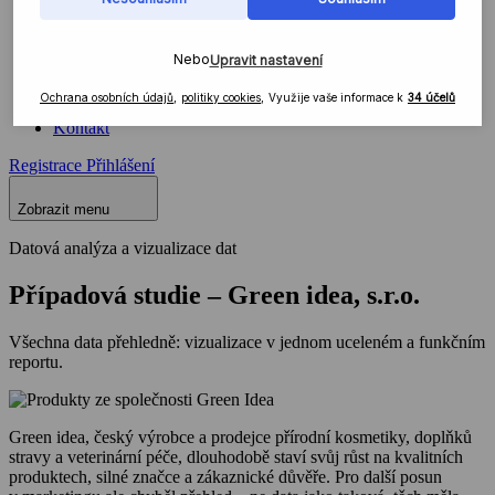
Produkt
Integrace
MCP
Blog
Webinář
Nápověda
Kontakt
Registrace
Přihlášení
Zobrazit menu
Datová analýza a vizualizace dat
Případová studie – Green idea, s.r.o.
Všechna data přehledně: vizualizace v jednom uceleném a funkčním
reportu.
Green idea, český výrobce a prodejce přírodní kosmetiky, doplňků
stravy a veterinární péče, dlouhodobě staví svůj růst na kvalitních
produktech, silné značce a zákaznické důvěře. Pro další posun