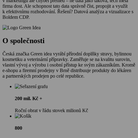
v marketingu ale chyběl přehled – ne data jako taková, těch měla
firma dost. Ale schopnost tato data správně číst, propojit a využít
k efektivnímu rozhodování. Řešení? Datová analýza a vizualizace s
Boldem CDP.
O společnosti
Česká značka Green idea vyrábí přírodní doplňky stravy, bylinnou
kosmetiku a veterinární přípravky. Zaměřuje se na kvalitu surovin,
vlastní vývoj a výrobu i osobní přístup ke svým zákazníkům. Kromě
e-shopu a firemní prodejny v Brně distribuuje produkty do lékáren
a partnerských prodejen po celé republice.
200 mil. Kč +
Roční obrat v řádu stovek milionů Kč
800