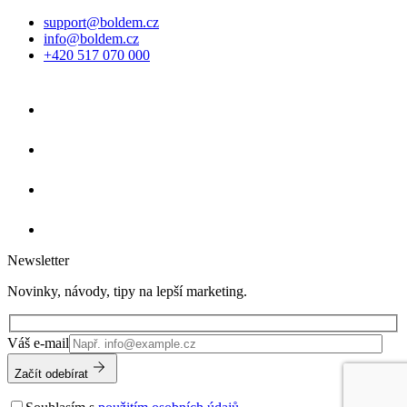
support@boldem.cz
info@boldem.cz
+420 517 070 000
Newsletter
Novinky, návody, tipy na lepší marketing.
Ponechte
Váš e-mail
toto
pole
Začít odebírat
prázdné.