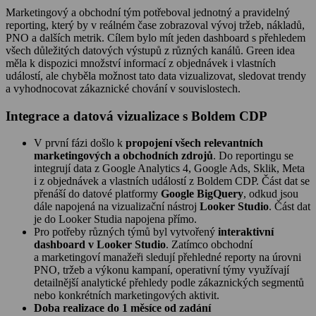
Marketingový a obchodní tým potřeboval jednotný a pravidelný
reporting, který by v reálném čase zobrazoval vývoj tržeb, nákladů,
PNO a dalších metrik. Cílem bylo mít jeden dashboard s přehledem
všech důležitých datových výstupů z různých kanálů. Green idea
měla k dispozici množství informací z objednávek i vlastních
událostí, ale chyběla možnost tato data vizualizovat, sledovat trendy
a vyhodnocovat zákaznické chování v souvislostech.
Integrace a datová vizualizace s Boldem CDP
V první fázi došlo k
propojení všech relevantních
marketingových a obchodních zdrojů
. Do reportingu se
integrují data z Google Analytics 4, Google Ads, Sklik, Meta
i z objednávek a vlastních událostí z Boldem CDP. Část dat se
přenáší do datové platformy
Google BigQuery
, odkud jsou
dále napojená na vizualizační nástroj
Looker Studio
. Část dat
je do Looker Studia napojena přímo.
Pro potřeby různých týmů byl vytvořený
interaktivní
dashboard v Looker Studio
. Zatímco obchodní
a marketingoví manažeři sledují přehledné reporty na úrovni
PNO, tržeb a výkonu kampaní, operativní týmy využívají
detailnější analytické přehledy podle zákaznických segmentů
nebo konkrétních marketingových aktivit.
Doba realizace do 1 měsíce od zadání